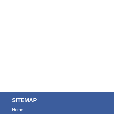
SITEMAP
Ho
m
e