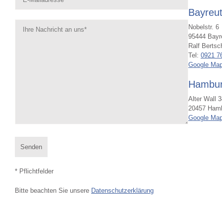
Bayreu
Nobelstr. 6
95444 Bayr
Ralf Bertsc
Tel:
0921 7
Google Ma
Hambu
Alter Wall 
20457 Ham
Google Ma
* Pflichtfelder
Bitte beachten Sie unsere
Datenschutzerklärung