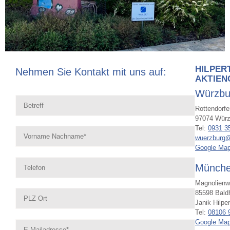
HILPER
Nehmen Sie Kontakt mit uns auf:
AKTIEN
Würzbu
Rottendorfer
97074 Würz
Tel:
0931 3
Bitte lasse dieses Feld leer.
wuerzburg@
Google Ma
Münch
Magnolienw
85598 Bal
Janik Hilper
Tel:
08106 
Google Ma