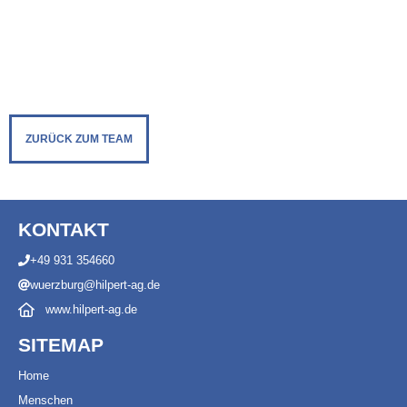
ZURÜCK ZUM TEAM
KONTAKT
+49 931 354660
wuerzburg@hilpert-ag.de
www.hilpert-ag.de
SITEMAP
Ho
m
e
Menschen